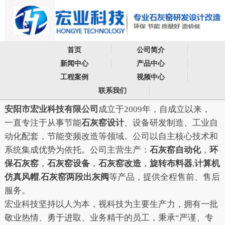
首页
公司简介
新闻中心
产品中心
工程案例
视频中心
联系我们
安阳市宏业科技有限公司
成立于2009年，自成立以来，
一直专注于从事节能
石灰窑设计
、设备研发制造、工业自
动化配套，节能变频改造等领域。公司以自主核心技术和
系统集成优势为依托。公司主营生产：
石灰窑自动化
，
环
保石灰窑
，
石灰窑设备
，
石灰窑改造
，
旋转布料器
,
计算机
仿真风帽
,
石灰窑两
段出灰阀
等产品，提供全程售前、售后
服务。
宏业科技坚持以人为本，视科技为主要生产力，拥有一批
敬业热情、勇于进取、业务精干的员工，秉承“严谨、专