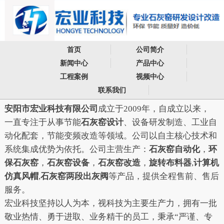
首页
公司简介
新闻中心
产品中心
工程案例
视频中心
联系我们
安阳市宏业科技有限公司
成立于2009年，自成立以来，
一直专注于从事节能
石灰窑设计
、设备研发制造、工业自
动化配套，节能变频改造等领域。公司以自主核心技术和
系统集成优势为依托。公司主营生产：
石灰窑自动化
，
环
保石灰窑
，
石灰窑设备
，
石灰窑改造
，
旋转布料器
,
计算机
仿真风帽
,
石灰窑两
段出灰阀
等产品，提供全程售前、售后
服务。
宏业科技坚持以人为本，视科技为主要生产力，拥有一批
敬业热情、勇于进取、业务精干的员工，秉承“严谨、专